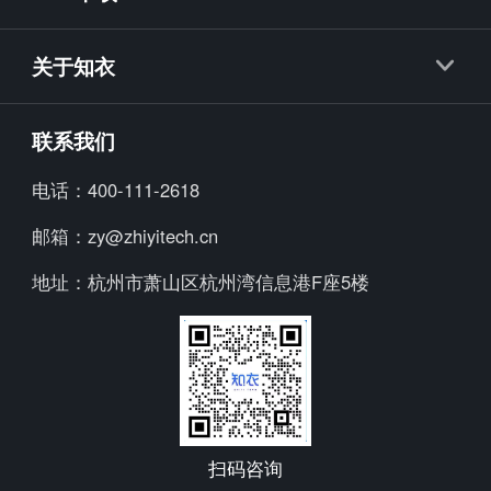
抖衣
知衣APP
知款
关于知衣
海外探款APP
知小布
公司简介
联系我们
知小衣
加入我们
电话：
400-111-2618
海外探款
行业资讯
邮箱：
zy@zhiyitech.cn
美念
公司动态
地址：
杭州市萧山区杭州湾信息港F座5楼
炼丹炉
趋势报告
Trendscopes
Fashion Diffusion +
扫码咨询