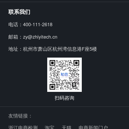
知小布
公司简介
联系我们
知小衣
加入我们
电话：
400-111-2618
海外探款
行业资讯
邮箱：
zy@zhiyitech.cn
美念
公司动态
地址：
杭州市萧山区杭州湾信息港F座5楼
炼丹炉
趋势报告
Trendscopes
Fashion Diffusion +
扫码咨询
友情链接：
浙江电商检测
淘宝
天猫
电商新闻门户