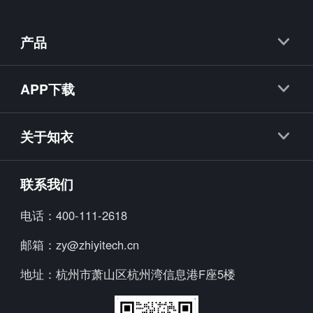
产品
知衣
APP下载
抖衣
知衣APP
知款
关于知衣
海外探款APP
知小布
公司简介
联系我们
知小衣
加入我们
电话：
400-111-2618
海外探款
行业资讯
邮箱：
zy@zhiyitech.cn
美念
公司动态
地址：
杭州市萧山区杭州湾信息港F座5楼
炼丹炉
趋势报告