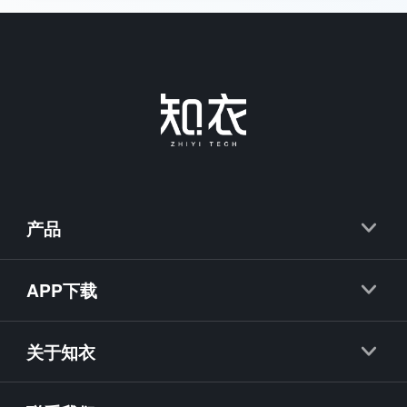
产品
知衣
APP下载
抖衣
知衣APP
知款
关于知衣
海外探款APP
知小布
公司简介