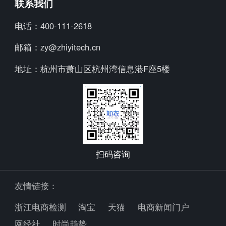
联系我们
知小衣
加入我们
电话：
400-111-2618
海外探款
行业资讯
邮箱：
zy@zhiyitech.cn
美念
公司动态
地址：
杭州市萧山区杭州湾信息港F座5楼
炼丹炉
趋势报告
Trendscopes
Fashion Diffusion +
扫码咨询
友情链接：
浙江电商检测
淘宝
天猫
电商新闻门户
网经社
时尚趋势