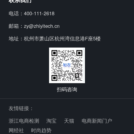
知小衣
加入我们
电话：
400-111-2618
海外探款
行业资讯
邮箱：
zy@zhiyitech.cn
美念
公司动态
地址：
杭州市萧山区杭州湾信息港F座5楼
炼丹炉
趋势报告
Trendscopes
Fashion Diffusion +
扫码咨询
友情链接：
浙江电商检测
淘宝
天猫
电商新闻门户
网经社
时尚趋势