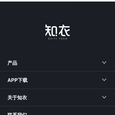
产品
知衣
APP下载
抖衣
知衣APP
知款
关于知衣
海外探款APP
知小布
公司简介
联系我们