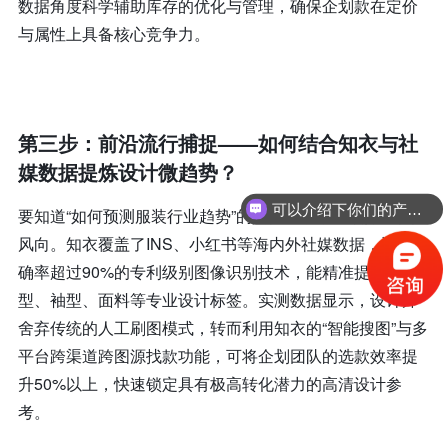
数据角度科学辅助库存的优化与管理，确保企划款在定价
与属性上具备核心竞争力。
第三步：前沿流行捕捉——如何结合知衣与社
媒数据提炼设计微趋势？
可以介绍下你们的产品么？
你们是怎么收费的呢？
要知道“如何预测服装行业趋势”的具体细节，必须打通社媒
风向。知衣覆盖了INS、小红书等海内外社媒数据，通过准
确率超过90%的专利级别图像识别技术，能精准提取领
型、袖型、面料等专业设计标签。实测数据显示，设计师
舍弃传统的人工刷图模式，转而利用知衣的“智能搜图”与多
平台跨渠道跨图源找款功能，可将企划团队的选款效率提
升50%以上，快速锁定具有极高转化潜力的高清设计参
考。