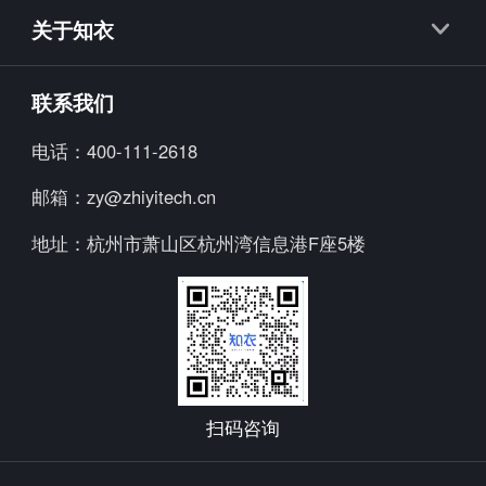
知衣APP
知款
关于知衣
海外探款APP
知小布
公司简介
联系我们
知小衣
加入我们
电话：
400-111-2618
海外探款
行业资讯
邮箱：
zy@zhiyitech.cn
美念
公司动态
地址：
杭州市萧山区杭州湾信息港F座5楼
炼丹炉
趋势报告
Trendscopes
Fashion Diffusion +
扫码咨询