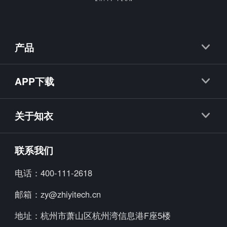
产品
知衣
APP下载
抖衣
知衣APP
知款
关于知衣
海外探款APP
知小布
公司简介
联系我们
知小衣
加入我们
电话：
400-111-2618
海外探款
行业资讯
邮箱：
zy@zhiyitech.cn
美念
公司动态
地址：
杭州市萧山区杭州湾信息港F座5楼
炼丹炉