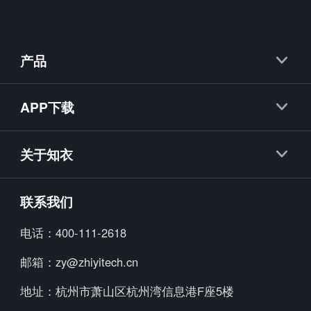
产品
知衣
APP下载
抖衣
知衣APP
知款
关于知衣
海外探款APP
知小布
公司简介
联系我们
知小衣
加入我们
电话：
400-111-2618
海外探款
行业资讯
邮箱：
zy@zhiyitech.cn
美念
公司动态
地址：
杭州市萧山区杭州湾信息港F座5楼
炼丹炉