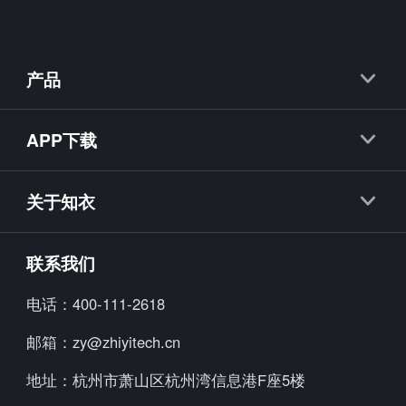
产品
知衣
APP下载
抖衣
知衣APP
知款
关于知衣
海外探款APP
知小布
公司简介
联系我们
知小衣
加入我们
电话：
400-111-2618
海外探款
行业资讯
邮箱：
zy@zhiyitech.cn
美念
公司动态
地址：
杭州市萧山区杭州湾信息港F座5楼
炼丹炉