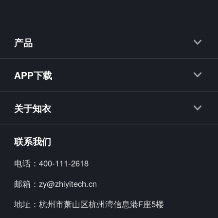
产品
知衣
APP下载
抖衣
知衣APP
知款
关于知衣
海外探款APP
知小布
公司简介
联系我们
知小衣
加入我们
电话：
400-111-2618
海外探款
行业资讯
邮箱：
zy@zhiyitech.cn
美念
公司动态
地址：
杭州市萧山区杭州湾信息港F座5楼
炼丹炉