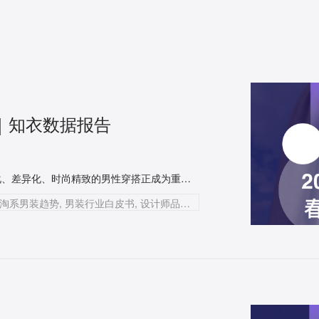
书｜知衣数据报告
以设计师品牌为代表的特⾊品牌表现出强劲增⻓态势，多元化、差异化、时尚精致的男性穿搭正成为重点趋势
知衣科技, AI科技公司, 服装AI大数据, 2023春夏淘系男装趋势, 男装行业白皮书, 设计师品牌, 韩系风格, 商务通勤, 街头风格, 简约风格, 户外露营, 复古运动, 时装解构, T恤, 衬衫, 卫衣, 休闲裤, 华夫格裤子, 冲锋机能裤