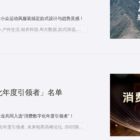
大小众运动风服装搞定款式设计与趋势灵感！
运动元素,潮流运动风,服装品牌,运动服,时尚趋势,户外生活,知衣科技,AI大数据,款式筛选,社交媒体,趋势报告
化年度引领者」名单
业共同入选“消费数字化年度引领者”！
知衣科技, AI科技公司, 服装AI大数据, 消费数字化年度引领者, 未来电商高峰论坛, 2023第一届电商生态赋能大会, 数据智能SaaS产品, 供应链平台, 图像识别, 数据挖掘, 智能推荐