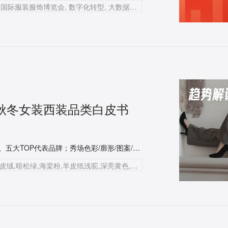
知衣科技, AI科技公司, 服装AI大数据, CHIC中国国际服装服饰博览会, 数字化转型, 大数据AI, 产品力提升, 时尚行业, 服装搜索系统, 设计组织效率, SaaS产品, 信息化搜索引擎
24秋冬女装西装品类白皮书
《2023/24秋冬女装西装品类白皮书 》！天猫&淘宝销售峰值、五大TOP代表品牌；秀场色彩/廓形/图案/面料趋势…点击一秒get✅
西装,2023/24秋冬女装,趋势分析,不对称设计,麂皮绒,暗松绿,海棠粉,羊皮纸浅驼,深亮黄色,MOCo.,THEORY,EDITION,ZARA,伊木子,CHICJOC,KEIGAN,MISS BURDE,美洋,MIXD,跨季穿搭,秀场趋势,面料趋势,图案趋势,工艺细节趋势,市场销售,高增长品牌