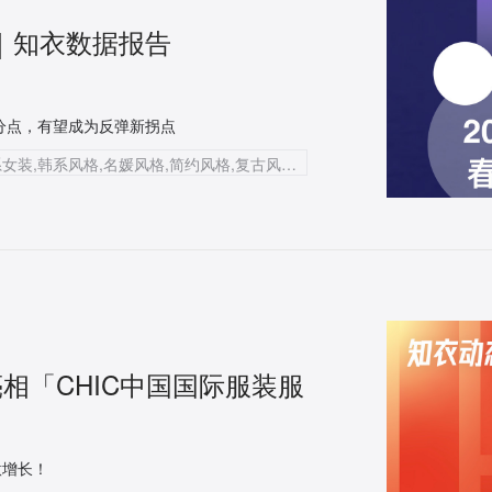
书｜知衣数据报告
百分点，有望成为反弹新拐点
知衣科技,服装AI大数据,2023春夏女装趋势,淘系女装,韩系风格,名媛风格,简约风格,复古风格,通勤风格,100-300元价位段,UR,ONLY,00后消费群体,90后消费群体,围炉煮茶,国风热,live house,辣妹风,BM风,T恤,连衣裙,休闲裤,插肩袖T恤,降落伞裤,摇滚辣妹,新中式,精致松弛,甜心女高,老钱风
亮相「CHIC中国国际服装服
意增长！