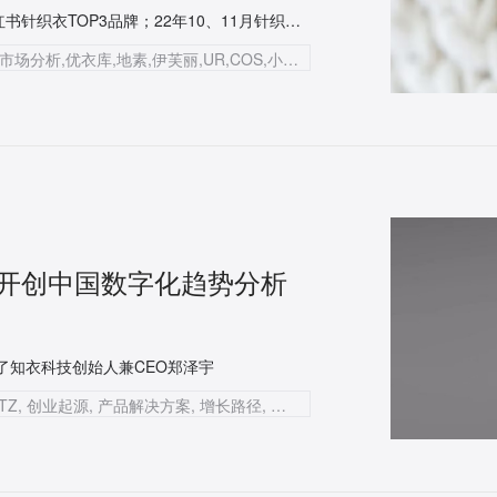
《针织行业洞察&趋势分析》发布！优衣库/地素/伊芙丽是小红书针织衣TOP3品牌；22年10、11月针织市场销售分别达到峰值30亿元…
知衣科技,针织品类,2023/24秋冬女装,秀场趋势,市场分析,优衣库,地素,伊芙丽,UR,COS,小红书舆情,天猫销售,淘宝销售,针织套衫,针织裙,针织外套,色彩趋势,廓形趋势,图案趋势,风格趋势,工艺趋势,都市休闲,仙人球绿,钩花,波点,螺纹,截短
宇：开创中国数字化趋势分析
访了知衣科技创始人兼CEO郑泽宇
知衣科技, AI科技公司, 服装AI大数据, TECHBLITZ, 创业起源, 产品解决方案, 增长路径, 未来规划, 时尚趋势分析, 智能生产能力, SaaS, 供应链设计, 海外发展战略, 日本市场, 全球初创企业