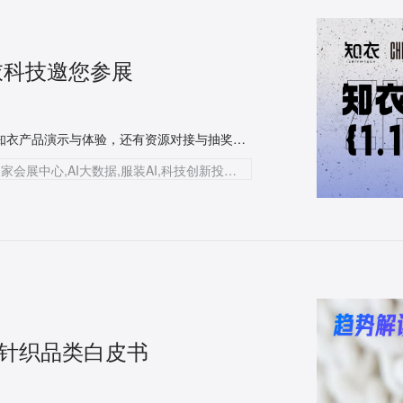
衣科技邀您参展
3.28-3.30上海国家会展中心，知衣科技邀您参展，现场感受知衣产品演示与体验，还有资源对接与抽奖等惊喜掉落！
知衣科技,CHIC中国国际服装服饰博览会,上海国家会展中心,AI大数据,服装AI,科技创新投融资生态峰会,数据分析师,知衣,知款,抖衣,美念,知小红,海外探款,DF设计工作站
装针织品类白皮书