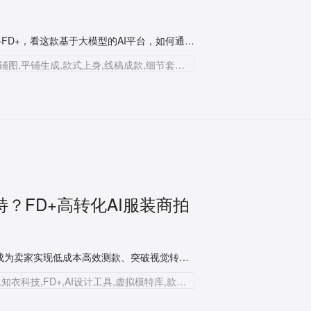
本文将深度拆解由知衣科技倾力打造的服装设计赋能工具——FD+，看这款基于大模型的AI平台，如何通过创新的平铺生成与款式上身等功能，为你提供从设计线稿到爆款套图的完整智能落地方案。
知衣科技,FD+,服装平铺图转换工具,模特图转平铺图,平铺生成,款式上身,线稿成款,细节套图,图案提取,跨境电商,虚拟试衣
特？FD+高转化AI服装商拍
在2026年的跨境电商赛道中，怎么做跨境电商虚拟模特已经成为卖家实现低成本高效测款、突破视觉转化瓶颈的核心命题。面对各异的跨国审美与高频的上新压力，传统的实拍模式正迅速被AI人工智能技术重构。本文将深入拆解出海类目的核心商拍痛点，深度测评多款主流工具，并为您提供极具实操价值的垂直场景解决方案。
AI虚拟模特,跨境电商,视觉营销,低成本高效测款,知衣科技,FD+,AI设计工具,虚拟模特库,款式上身,多视角套图,垂直服饰大模型