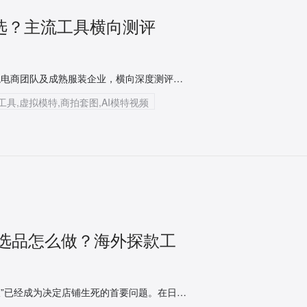
么选？主流工具横向测评
本文立足于一线AI内容营销与运营视角，专为中小商家、跨境电商团队及成熟服装企业，横向深度测评市面最受关注的5款AI视觉工具，一句话讲清它们分别解决了什么痛点，并附上切实可行的高转化工作流指引。
成工具,虚拟模特,商拍套图,AI模特视频
女装选品怎么做？海外探款工
对于2026年的跨境服饰卖家而言，“temu热销女装款式怎么查”已经成为决定店铺生死的首要问题。在日均上新超万件的极速竞争中，传统的凭借经验测款模式往往严重滞后于市场变化。本文将为您深度拆解，如何通过知衣科技旗下专为出海商家打造的AI大数据选品引擎——海外探款，精准锁定Temu女装爆款趋势，彻底告别盲目铺货的选品困境。