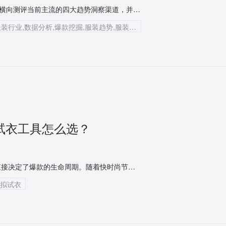
为了解答“如何预测服装行业趋势”这一核心命题，本文将深度横向测评当前主流的四大趋势洞察渠道，并着重为您推荐能够打通全网数据、实现爆款精准挖掘的服装电商大数据工具——知衣。本文不仅是一份详尽的工具横测，更是极具实操性的落地指南。
服装AI大数据,知衣科技,趋势预测,电商大数据,服装行业,数据分析,爆款挖掘,服装趋势,服装企划工作流
I试衣工具怎么选？
在快时尚与跨境电商全面内卷的今天，视觉内容的产出速度直接决定了爆款的生命周期。随着快时尚节奏加速，传统商拍成本高、周期长已成为商家的切肤之痛。寻找一款真正懂服装行业的AI试衣工具，已成为2026年电商团队实现降本增效的核心诉求。本文将为您深度拆解由知衣科技精心打磨的垂直服装AI设计与商拍工具——FD+，揭秘它如何帮助千万商家颠覆传统服装开发与商拍工作流。
虚拟试衣