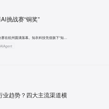
AI挑战赛“铜奖”
5月28日，历时3个多月的2026“生意管家杯”电商AI挑战赛总决赛在杭州圆满落幕。知衣科技凭借旗下“知小衣-服装设计企划Agent”的惊艳表现，一举斩获综合组第一名及本届大赛铜奖。
Agent
装行业趋势？四大主流渠道横