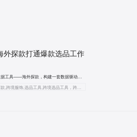
用海外探款打通爆款选品工作
今天，我们将深度拆解如何利用知衣科技旗下的跨境服饰大数据工具——海外探款，构建一套数据驱动的爆款选品工作流，帮助卖家告别“凭感觉开款”。
知衣科技,AI大数据,东南亚电商,女装选品,海外探款,跨境服饰,选品工具,跨境选品工具，跨境电商选品工具