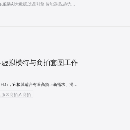
Temu热销女装,AI大数据选品,海外探款,跨境服饰,服装AI大数据,选品引擎,智能选品,趋势分析,跨境服装选品
D+虚拟模特与商拍套图工作
本文将为你深度拆解一款专为服装人打造的超级赋能工具——FD+，它极其适合有着高频上新需求、渴望大幅降低商拍成本的电商卖家和服装品牌。通过本文的实测拆解，你将彻底掌握从“虚拟模特”到“生成高转化商拍套图”的完整提效链路。
,服装商拍,AI商拍