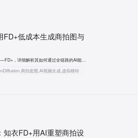
用FD+低成本生成商拍图与
本文将为您深度拆解知衣科技旗下的AI服装设计与商拍引擎——FD+，详细解析其如何通过全链路的AI能力，帮助商家解决从款式上身到商拍套图、AI视频生成的业务痛点。
nDiffusion,商拍套图,AI视频生成,虚拟模特
：知衣FD+用AI重塑商拍设