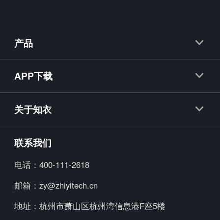
产品
知衣
APP下载
抖衣
知衣APP
知款
关于知衣
海外探款APP
知小布
公司简介
联系我们
知小衣
加入我们
电话：
400-111-2618
海外探款
行业资讯
邮箱：
zy@zhiyitech.cn
美念
公司动态
地址：
杭州市萧山区杭州湾信息港F座5楼
炼丹炉